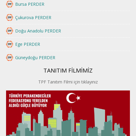
Bursa PERDER
Çukurova PERDER
Doğu Anadolu PERDER
Ege PERDER
Güneydoğu PERDER
TANITIM FİLMİMİZ
İstanbul PERDER
TPF Tanıtım Filmi için tıklayınız
İpek Yolu PERDER
Kayseri PERDER
Karadeniz Perder
Konya PERDER