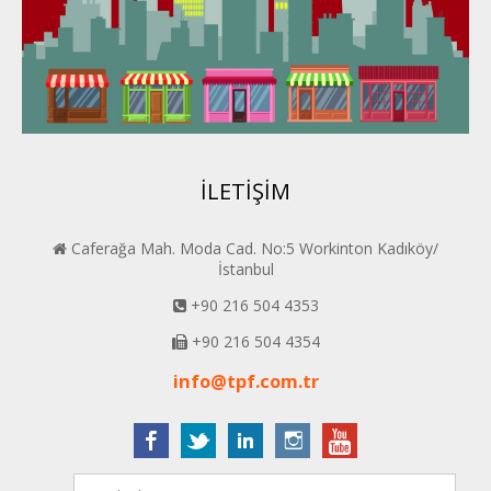
Konya PERDER
Van PERDER
BEYPER
İLETİŞİM
Caferağa Mah. Moda Cad. No:5 Workinton Kadıköy/
İstanbul
+90 216 504 4353
+90 216 504 4354
info@tpf.com.tr