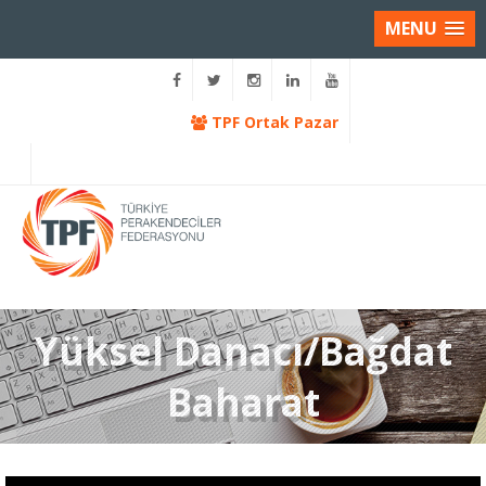
MENU
TPF Ortak Pazar
Yüksel Danacı/Bağdat
Baharat