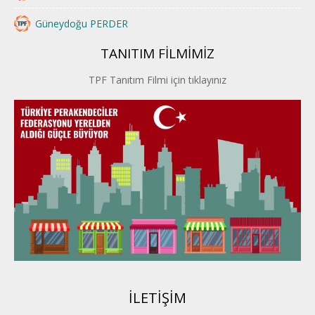
Güneydoğu PERDER
TANITIM FİLMİMİZ
İstanbul PERDER
TPF Tanıtım Filmi için tıklayınız
İpek Yolu PERDER
Kayseri PERDER
Karadeniz Perder
Konya PERDER
Van PERDER
BEYPER
İLETİŞİM