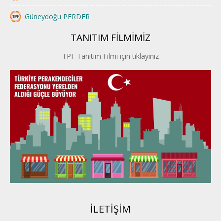
Güneydoğu PERDER
TANITIM FİLMİMİZ
İstanbul PERDER
TPF Tanıtım Filmi için tıklayınız
İpek Yolu PERDER
Kayseri PERDER
Karadeniz Perder
Konya PERDER
Van PERDER
BEYPER
İLETİŞİM