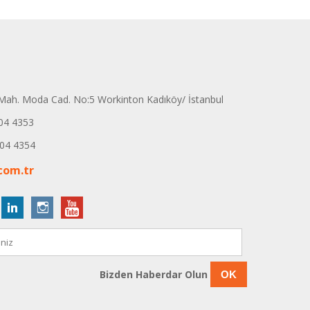
ah. Moda Cad. No:5 Workinton Kadıköy/ İstanbul
04 4353
04 4354
com.tr
Bizden Haberdar Olun
OK