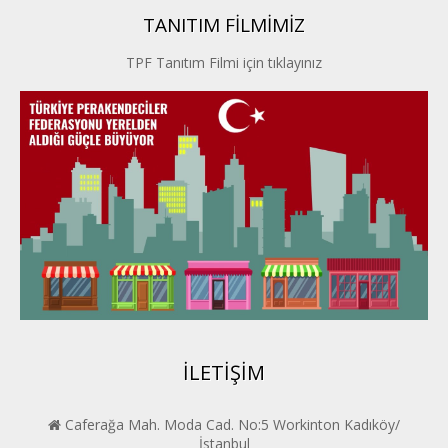
TANITIM FİLMİMİZ
İstanbul PERDER
TPF Tanıtım Filmi için tıklayınız
İpek Yolu PERDER
Kayseri PERDER
Karadeniz Perder
Konya PERDER
Van PERDER
BEYPER
İLETİŞİM
Caferağa Mah. Moda Cad. No:5 Workinton Kadıköy/
İstanbul