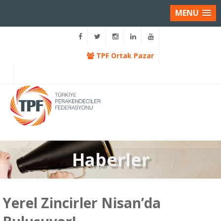
MENU
TPF Ortak Pazar
Haberler
Yerel Zincirler Nisan’da