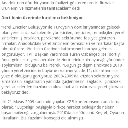
Anadolu’nun dört bir yanında faaliyet gösteren üretici firmalar
ürünlerini ve hizmetlerini tanıtacaklar.” dedi.
Dört binin üzerinde katılımcı bekleniyor
‘Yerel Zincirler Buluşuyor’ ile Türkiye’nin dört bir yanından gelecek
olan yerel zincir sahipleri ile yöneticileri, üreticiler, tedarikçiler, yerel
zincirlerin iş ortakları, perakende sektöründe faaliyet gösteren
firmalar, Anadolu’daki yerel zincirlerin temsilcileri ve markalar başta
olmak üzere dört binin üzerinde katılımcının biraraya gelmesi
öngörülüyor. TPF Başkan Yardımcısı Turan Özbahçeci ise, dört yıl
önce gelecekte yerel perakende zincirlerinin kalmayacağı yönündeki
söylemlerin olduğunu belirterek, “Bugün geldiğimiz noktada 2010
yılında yerel zincirlerin büyüme oranının yüzde 11, ulusalların ise
yüze 6 olduğunu görüyoruz. 2008-2009’da krizden sektörün yara
almamasını sağlamanın yanında güçlenmesini sağladık. İçimizdeki
yerel zincirlerden bazılarının ulusal hatta uluslararası şirket çıkmasını
bekliyoruz’ dedi.
İlki 21 Mayıs 2009 tarihinde yapılan YZB konferansında ana tema
olarak, “Güçbirliği” başlığıyla birlikte hareket edildiğinde nelerin
başarılabileceği vurgulanmıştı. 2010’da ise “Gücünü Keşfet, Oyunun
Kurallarını Biz Yazalım” konsepti ele alınmıştı.