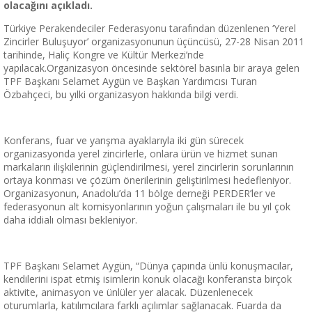
olacağını açıkladı.
Türkiye Perakendeciler Federasyonu tarafından düzenlenen ‘Yerel
Zincirler Buluşuyor’ organizasyonunun üçüncüsü, 27-28 Nisan 2011
tarihinde, Haliç Kongre ve Kültür Merkezi’nde
yapılacak.Organizasyon öncesinde sektörel basınla bir araya gelen
TPF Başkanı Selamet Aygün ve Başkan Yardımcısı Turan
Özbahçeci, bu yılki organizasyon hakkında bilgi verdi.
Konferans, fuar ve yarışma ayaklarıyla iki gün sürecek
organizasyonda yerel zincirlerle, onlara ürün ve hizmet sunan
markaların ilişkilerinin güçlendirilmesi, yerel zincirlerin sorunlarının
ortaya konması ve çözüm önerilerinin geliştirilmesi hedefleniyor.
Organizasyonun, Anadolu’da 11 bölge derneği PERDER’ler ve
federasyonun alt komisyonlarının yoğun çalışmaları ile bu yıl çok
daha iddialı olması bekleniyor.
TPF Başkanı Selamet Aygün, “Dünya çapında ünlü konuşmacılar,
kendilerini ispat etmiş isimlerin konuk olacağı konferansta birçok
aktivite, animasyon ve ünlüler yer alacak. Düzenlenecek
oturumlarla, katılımcılara farklı açılımlar sağlanacak. Fuarda da