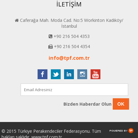
İLETİŞİM
Caferağa Mah. Moda Cad. No:5 Workinton Kadıköy/
İstanbul
+90 216 504 4353
+90 216 504 4354
info@tpf.com.tr
Bizden Haberdar Olun
OK
© 2015 Türkiye Perakendeciler Federasyonu. Tüm
hakları saklıdır. www.tpf.com.tr