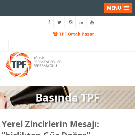
MENU
TPF Ortak Pazar
Basında TPF
Yerel Zincirlerin Mesajı: