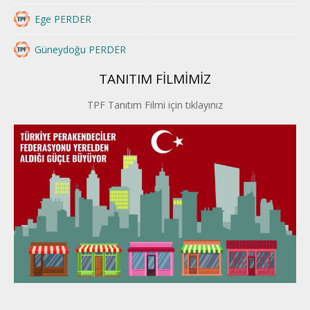
Ege PERDER
Güneydoğu PERDER
TANITIM FİLMİMİZ
İstanbul PERDER
TPF Tanıtım Filmi için tıklayınız
İpek Yolu PERDER
Kayseri PERDER
Karadeniz Perder
Konya PERDER
Van PERDER
BEYPER