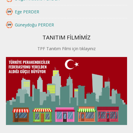
Ege PERDER
Güneydoğu PERDER
TANITIM FİLMİMİZ
İstanbul PERDER
TPF Tanıtım Filmi için tıklayınız
İpek Yolu PERDER
Kayseri PERDER
Karadeniz Perder
Konya PERDER
Van PERDER
BEYPER