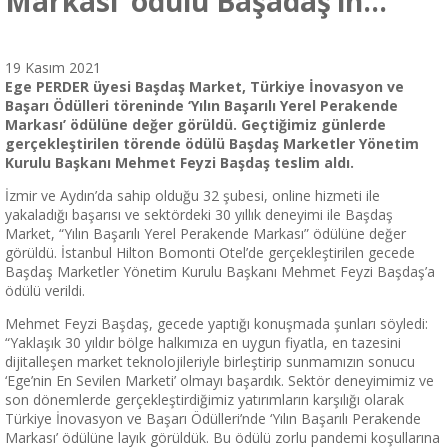
Markası’ ödülü Başadaş’ın…
19 Kasım 2021
Ege PERDER üyesi Başdaş Market, Türkiye İnovasyon ve
Başarı Ödülleri töreninde ‘Yılın Başarılı Yerel Perakende
Markası’ ödülüne değer görüldü. Geçtiğimiz günlerde
gerçekleştirilen törende ödülü Başdaş Marketler Yönetim
Kurulu Başkanı Mehmet Feyzi Başdaş teslim aldı.
İzmir ve Aydın’da sahip olduğu 32 şubesi, online hizmeti ile
yakaladığı başarısı ve sektördeki 30 yıllık deneyimi ile Başdaş
Market, “Yılın Başarılı Yerel Perakende Markası” ödülüne değer
görüldü. İstanbul Hilton Bomonti Otel’de gerçekleştirilen gecede
Başdaş Marketler Yönetim Kurulu Başkanı Mehmet Feyzi Başdaş’a
ödülü verildi.
Mehmet Feyzi Başdaş, gecede yaptığı konuşmada şunları söyledi:
“Yaklaşık 30 yıldır bölge halkımıza en uygun fiyatla, en tazesini
dijitalleşen market teknolojileriyle birleştirip sunmamızın sonucu
‘Ege’nin En Sevilen Marketi’ olmayı başardık. Sektör deneyimimiz ve
son dönemlerde gerçekleştirdiğimiz yatırımların karşılığı olarak
Türkiye İnovasyon ve Başarı Ödülleri’nde ‘Yılın Başarılı Perakende
Markası’ ödülüne layık görüldük. Bu ödülü zorlu pandemi koşullarına