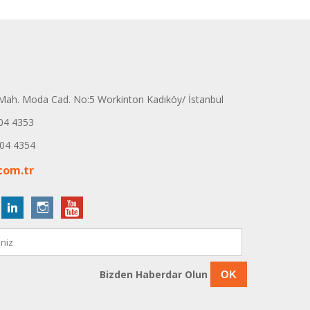
ah. Moda Cad. No:5 Workinton Kadıköy/ İstanbul
04 4353
04 4354
com.tr
Bizden Haberdar Olun
OK