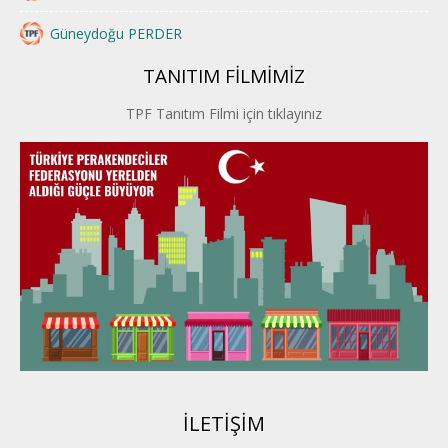
Güneydoğu PERDER
TANITIM FİLMİMİZ
İstanbul PERDER
TPF Tanıtım Filmi için tıklayınız
İpek Yolu PERDER
Kayseri PERDER
Karadeniz Perder
Konya PERDER
Van PERDER
BEYPER
İLETİŞİM