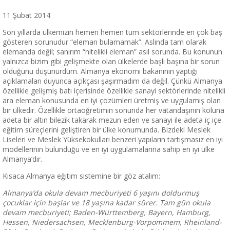
11 Şubat 2014
Son yıllarda ülkemizin hemen hemen tüm sektörlerinde en çok baş
gösteren sorunudur “eleman bulamamak”. Aslında tam olarak
elemanda değil; sanırım “nitelikli eleman” asıl sorunda. Bu konunun
yalnızca bizim gibi gelişmekte olan ülkelerde başlı başına bir sorun
olduğunu düşünürdüm. Almanya ekonomi bakanının yaptığı
açıklamaları duyunca açıkçası şaşırmadım da değil. Çünkü Almanya
özellikle gelişmiş batı içerisinde özellikle sanayi sektörlerinde nitelikli
ara eleman konusunda en iyi çözümleri üretmiş ve uygulamış olan
bir ülkedir. Özellikle ortaöğretimin sonunda her vatandaşının koluna
adeta bir altın bilezik takarak mezun eden ve sanayi ile adeta iç içe
eğitim süreçlerini geliştiren bir ülke konumunda. Bizdeki Meslek
Liseleri ve Meslek Yüksekokulları benzeri yapıların tartışmasız en iyi
modellerinin bulunduğu ve en iyi uygulamalarına sahip en iyi ülke
Almanya’dır.
Kısaca Almanya eğitim sistemine bir göz atalım:
Almanya’da okula devam mecburiyeti 6 yaşını doldurmuş
çocuklar için başlar ve 18 yaşına kadar sürer. Tam gün okula
devam mecburiyeti; Baden-Württemberg, Bayern, Hamburg,
Hessen, Niedersachsen, Mecklenburg-Vorpommem, Rheinland-