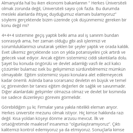
Almanya’da hal bu iken ekonomi bakanlarının “ Herkes Üniversiteli
olmak zorunda değil, Üniversiteli sayısı çok fazla. Bu durumda
mesleki alanlarda ihtiyaç duyduğumuz elamanı bulamıyoruz”
söylemi gerçektende bizim üzerinde çok düşünmemiz gereken bir
konu değil mi?
4+4+4 sistemine geçiş yaptık belki ama asıl iş sanırım bundan
sonrasıydı ama, her zaman olduğu gibi asli işlerimizi ve
sorumluluklarımızı unutarak şeklen bir şeyler yaptık ve orada kaldık.
Evet ülkemiz gerçektende son on yılda potansiyelini çok artırdı ve
gelecek vaat ediyor. Ancak eğitim sistemimiz ciddi sıkıntılarla dolu.
Şayet bu konuda öngörülü ve devlet adamlığı vasfı ile acil kalıcı
çözümler bulamaz isek bu gelişimimizi sürdürebilmemiz mümkün
olmayabilir. Eğitim sistemimiz siyasi konulara alet edilemeyecek
kadar önemli. Aslında bana sorarsanız devletin en büyük ve temel
üç görevinden bir tanesi eğitim değerleri de sağlık ve savunmadır.
Diğer alanlardaki gelişimler olmazsa olmaz ve devlet bir kısmında
ise sadece düzenleyici görevini görmelidir.
Görebildiğim şu ki; Firmalar yana yakıla nitelikli eleman arıyor.
Herkes üniversite mezunu olmak istiyor. Hiç kimse hakkında razı
değil. Kısa yoldan köşeyi dönme arzusu mevcut. İlk ve
ortaöğretimde maalesef insanımızı “olgunlaştıramıyoruz”. Çıktı
kalitemizi kontrol edemiyoruz ya da etmiyoruz. Sonuçlarla kimse