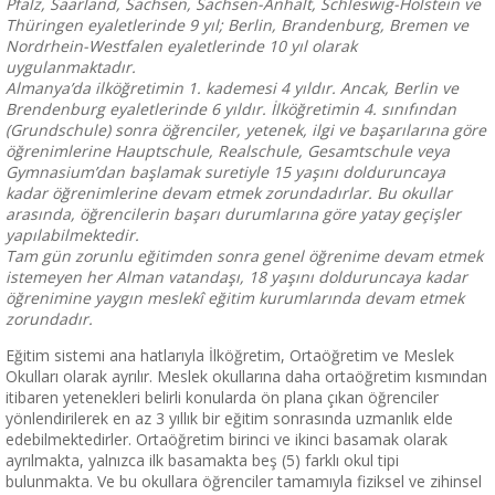
Pfalz, Saarland, Sachsen, Sachsen-Anhalt, Schleswig-Holstein ve
Thüringen eyaletlerinde 9 yıl; Berlin, Brandenburg, Bremen ve
Nordrhein-Westfalen eyaletlerinde 10 yıl olarak
uygulanmaktadır.
Almanya’da ilköğretimin 1. kademesi 4 yıldır. Ancak, Berlin ve
Brendenburg eyaletlerinde 6 yıldır. İlköğretimin 4. sınıfından
(Grundschule) sonra öğrenciler, yetenek, ilgi ve başarılarına göre
öğrenimlerine Hauptschule, Realschule, Gesamtschule veya
Gymnasium’dan başlamak suretiyle 15 yaşını dolduruncaya
kadar öğrenimlerine devam etmek zorundadırlar. Bu okullar
arasında, öğrencilerin başarı durumlarına göre yatay geçişler
yapılabilmektedir.
Tam gün zorunlu eğitimden sonra genel öğrenime devam etmek
istemeyen her Alman vatandaşı, 18 yaşını dolduruncaya kadar
öğrenimine yaygın meslekî eğitim kurumlarında devam etmek
zorundadır.
Eğitim sistemi ana hatlarıyla İlköğretim, Ortaöğretim ve Meslek
Okulları olarak ayrılır. Meslek okullarına daha ortaöğretim kısmından
itibaren yetenekleri belirli konularda ön plana çıkan öğrenciler
yönlendirilerek en az 3 yıllık bir eğitim sonrasında uzmanlık elde
edebilmektedirler. Ortaöğretim birinci ve ikinci basamak olarak
ayrılmakta, yalnızca ilk basamakta beş (5) farklı okul tipi
bulunmakta. Ve bu okullara öğrenciler tamamıyla fiziksel ve zihinsel