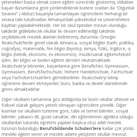
yetenekleri başta olmak üzere eğitim sürecinde göstermiş oldukları
başarı durumlarına göre yönlendirilerek liselere oradan da “Olgunluk
Sınavını” ( Abitur) başarıyla tamamlayan öğrencilerin herhangi bir
sınava tabi tutulmadan Almanya’daki yüksekokul ve üniversitelere
kayıtları yapılabilmektedir. Her bir okul tipinden mezun olunduğu
takdirde gidilebilecek okullar ile devam edilmediği takdirde
seçilebilecek meslek alanları belirlenmiş durumda. Örneğin
Realschule’lerde genel olarak Almanca, sosyal bilgiler (tarih, politika,
coğrafya), matematik, fen bilgisi (biyoloji, kimya, fizik), İngilizce, iş
bilgisi (teknik, ekonomi, ev ekonomisi), müzik/sanat eğitimi/tekstil
işleri, din bilgisi ve beden eğitimi dersleri okutulmaktadır.
Realschule’yi bitirenler, başarılarına göre Berufliches Gymnasium,
Gymnasium, Berufsfachschule, Höhere Handelsschule, Fachschule
veya Fachoberschule’lere gitmektedirler. Realschule’yi bitirip
öğrenime devam etmeyenler; büro, banka ve devlet dairelerinde
görev almaktadırlar.
Diğer okulların tamamına göz atıldığında bir kısım okullar zihinsel ve
fiziksel olarak gelişimi yeterli olmayan öğrencilere yönelik. Diğer
kısımlar ise okulların türlerine göre, tabii ve temel bilimler, sosyal
bilimler, yabancı dil, güzel sanatlar, din eğitimlerinin ağırlıkta olduğu
okullardan tutunda öğretimi yapılan başlıca otuz adet meslek
türünün bulunduğu
Berufsbildende Schulen’
lere
kadar çok yönlü
mesleki eğitim veren ve meslek adamı yetiştiren okullar mevcut.