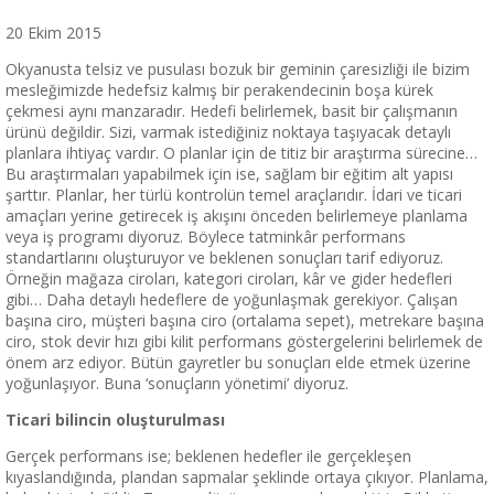
20 Ekim 2015
Okyanusta telsiz ve pusulası bozuk bir geminin çaresizliği ile bizim
mesleğimizde hedefsiz kalmış bir perakendecinin boşa kürek
çekmesi aynı manzaradır. Hedefi belirlemek, basit bir çalışmanın
ürünü değildir. Sizi, varmak istediğiniz noktaya taşıyacak detaylı
planlara ihtiyaç vardır. O planlar için de titiz bir araştırma sürecine…
Bu araştırmaları yapabilmek için ise, sağlam bir eğitim alt yapısı
şarttır. Planlar, her türlü kontrolün temel araçlarıdır. İdari ve ticari
amaçları yerine getirecek iş akışını önceden belirlemeye planlama
veya iş programı diyoruz. Böylece tatminkâr performans
standartlarını oluşturuyor ve beklenen sonuçları tarif ediyoruz.
Örneğin mağaza ciroları, kategori ciroları, kâr ve gider hedefleri
gibi… Daha detaylı hedeflere de yoğunlaşmak gerekiyor. Çalışan
başına ciro, müşteri başına ciro (ortalama sepet), metrekare başına
ciro, stok devir hızı gibi kilit performans göstergelerini belirlemek de
önem arz ediyor. Bütün gayretler bu sonuçları elde etmek üzerine
yoğunlaşıyor. Buna ‘sonuçların yönetimi’ diyoruz.
Ticari bilincin oluşturulması
Gerçek performans ise; beklenen hedefler ile gerçekleşen
kıyaslandığında, plandan sapmalar şeklinde ortaya çıkıyor. Planlama,