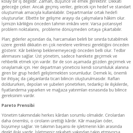
kolay bir iş değildir. Zaman, düşünce ve emek gerektirir. Dikkati
geleceğe çeker. Ancak geçmiş veriler, gelecek için hedef ve standart
oluşturmak amacıyla kullanılabilir. Departmanlar ortak hedefi
oluştururlar. Elbette bir gelişme arayışı da çalışmalara hâkim olur.
İşimizin kârlılığını önceden tahmin imkânı verir. Varsa potansiyel
problem noktalarını, probleme dönüşmeden ortaya çıkartabilir.
Plan; giderler açısından da, harcamaları belirli bir sınırda tutabilmek
üzere gerekli dikkatin en çok nerelere verilmesi gerektiğini önceden
gösterir. Kâr beklenip beklenemeyeceği önceden belli olur. Tedbir
alınmasını sağlar. Üst yönetim, sadece harekete geçirmek ve
rehberlik etmek için vardır. Bir de son aşamada gözden geçirmek ve
onaylamak için. Her departman yöneticisi kendi sorumluluk alanına
giren bir grup hedefi geliştirmekten sorumludur. Demek ki, önemli
bir ihtiyaç da çalışanlarda ticari bilincin oluşturulmasıdır. Rafları
doldururken, depoları ve şubeleri yönetirken, tedarikçi ile ilişkilerde,
fiyatlandırma yaparken ve mağaza yatırımları esnasında bu bilince
gereksinim vardır.
Pareto Prensibi
Yönetim takımındaki herkes kârdan sorumlu olmalıdır. Cirolardan
daha önemlisi, o ciroların ürettiği kârdır. Kâr maaşları öder,
büyümeyi sağlar. Ve takımın başarısı ile işletmenin kârı arasında
direkt ilişki vardır. İşletmeniz rekabeti yakından takip etmiyorsa,