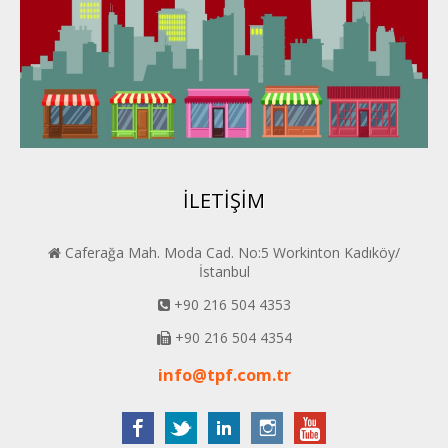
Konya PERDER
Van PERDER
BEYPER
İLETİŞİM
Caferağa Mah. Moda Cad. No:5 Workinton Kadıköy/
İstanbul
+90 216 504 4353
+90 216 504 4354
info@tpf.com.tr