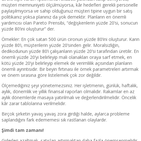
müşteri memnuniyeti ölçülmüyorsa, kâr hedefleri gerekli personelle
paylaşılmıyorsa ve sahip olduğunuz müşteri tipine uygun bir satış
politikanız yoksa planınız da yok demektir. Planların en önemli
yardımcısı olan Pareto Prensibi, “değişkenlerin yüzde 20’si, sonucun
yüzde 80’ini oluşturur” der.
Örnekler: En çok satan 500 ürün cironun yüzde 80’ini oluşturur. Karın
yüzde 80’i, müşterilerin yüzde 20’sinden gelir. Moralsizliğin,
dedikodunun yüzde 80’i çalışanların yüzde 20’si tarafından üretilir. En
önemli yüzde 20’yi belirleyip mali olanakları oraya sarf etmek, en
kötü yüzde 20’yi belirleyip elemek de verimlilik açısından planların
önemli ayrıntısıdır. Bir beyin fırtınası ile örnek parametreleri artırmak
ve önem sırasına göre listelemek çok zor değildir.
Ölçemediğiniz şeyi yönetemezsiniz. Her işletmenin, günlük, haftalık,
aylık, dönemlik ve yıllık finansal raporları olmalıdır. Rakamlar en az
aylık dönemlerde masaya yatırılmalı ve değerlendirilmelidir. Öncelik
kâr zarar tablolarına verilmelidir.
Birçok şirketin yavaş yavaş zora girdiği halde, aylarca probleme
saplandığını fark edememesi sık rastlanan olaylardır.
Şimdi tam zamanı!
Giderleri azaltmak, satışları artırmaktan daha fazla önemsenmelidir.