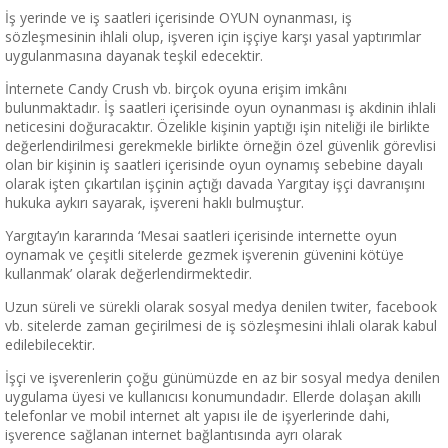
İş yerinde ve iş saatleri içerisinde OYUN oynanması, iş
sözleşmesinin ihlali olup, işveren için işçiye karşı yasal yaptırımlar
uygulanmasına dayanak teşkil edecektir.
İnternete Candy Crush vb. birçok oyuna erişim imkânı
bulunmaktadır. İş saatleri içerisinde oyun oynanması iş akdinin ihlali
neticesini doğuracaktır. Özelikle kişinin yaptığı işin niteliği ile birlikte
değerlendirilmesi gerekmekle birlikte örneğin özel güvenlik görevlisi
olan bir kişinin iş saatleri içerisinde oyun oynamış sebebine dayalı
olarak işten çıkartılan işçinin açtığı davada Yargıtay işçi davranışını
hukuka aykırı sayarak, işvereni haklı bulmuştur.
Yargıtay’ın kararında ‘Mesai saatleri içerisinde internette oyun
oynamak ve çeşitli sitelerde gezmek işverenin güvenini kötüye
kullanmak’ olarak değerlendirmektedir.
Uzun süreli ve sürekli olarak sosyal medya denilen twiter, facebook
vb. sitelerde zaman geçirilmesi de iş sözleşmesini ihlali olarak kabul
edilebilecektir.
İşçi ve işverenlerin çoğu günümüzde en az bir sosyal medya denilen
uygulama üyesi ve kullanıcısı konumundadır. Ellerde dolaşan akıllı
telefonlar ve mobil internet alt yapısı ile de işyerlerinde dahi,
işverence sağlanan internet bağlantısında ayrı olarak