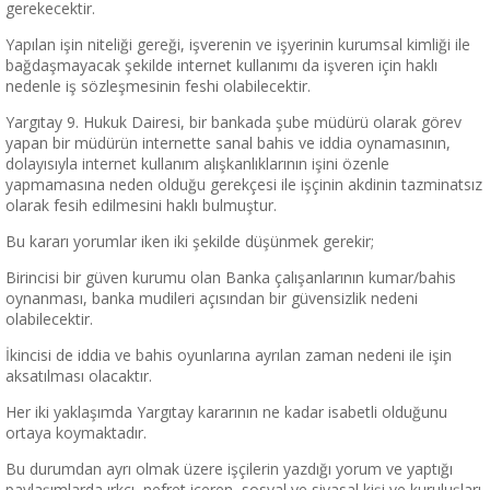
gerekecektir.
Yapılan işin niteliği gereği, işverenin ve işyerinin kurumsal kimliği ile
bağdaşmayacak şekilde internet kullanımı da işveren için haklı
nedenle iş sözleşmesinin feshi olabilecektir.
Yargıtay 9. Hukuk Dairesi, bir bankada şube müdürü olarak görev
yapan bir müdürün internette sanal bahis ve iddia oynamasının,
dolayısıyla internet kullanım alışkanlıklarının işini özenle
yapmamasına neden olduğu gerekçesi ile işçinin akdinin tazminatsız
olarak fesih edilmesini haklı bulmuştur.
Bu kararı yorumlar iken iki şekilde düşünmek gerekir;
Birincisi bir güven kurumu olan Banka çalışanlarının kumar/bahis
oynanması, banka mudileri açısından bir güvensizlik nedeni
olabilecektir.
İkincisi de iddia ve bahis oyunlarına ayrılan zaman nedeni ile işin
aksatılması olacaktır.
Her iki yaklaşımda Yargıtay kararının ne kadar isabetli olduğunu
ortaya koymaktadır.
Bu durumdan ayrı olmak üzere işçilerin yazdığı yorum ve yaptığı
paylaşımlarda ırkçı, nefret içeren, sosyal ve siyasal kişi ve kuruluşları