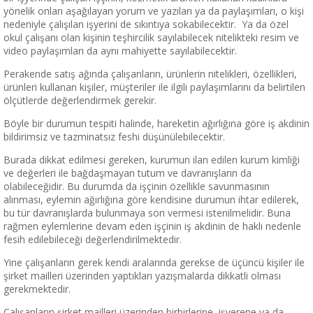
yönelik onları aşağılayan yorum ve yazıları ya da paylaşımları, o kişi
nedeniyle çalışılan işyerini de sıkıntıya sokabilecektir. Ya da özel
okul çalışanı olan kişinin teşhircilik sayılabilecek nitelikteki resim ve
video paylaşımları da aynı mahiyette sayılabilecektir.
Perakende satış ağında çalışanların, ürünlerin nitelikleri, özellikleri,
ürünleri kullanan kişiler, müşteriler ile ilgili paylaşımlarını da belirtilen
ölçütlerde değerlendirmek gerekir.
Böyle bir durumun tespiti halinde, hareketin ağırlığına göre iş akdinin
bildirimsiz ve tazminatsız feshi düşünülebilecektir.
Burada dikkat edilmesi gereken, kurumun ilan edilen kurum kimliği
ve değerleri ile bağdaşmayan tutum ve davranışların da
olabileceğidir. Bu durumda da işçinin özellikle savunmasının
alınması, eylemin ağırlığına göre kendisine durumun ihtar edilerek,
bu tür davranışlarda bulunmaya son vermesi istenilmelidir. Buna
rağmen eylemlerine devam eden işçinin iş akdinin de haklı nedenle
fesih edilebileceği değerlendirilmektedir.
Yine çalışanların gerek kendi aralarında gerekse de üçüncü kişiler ile
şirket mailleri üzerinden yaptıkları yazışmalarda dikkatli olması
gerekmektedir.
Çalışanların şirket mailleri üzerinden birbirlerine, işverene ya da