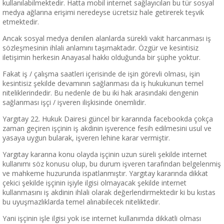
kullanılabilmektedir. Hatta mobil internet sağlayıcıları bu tür sosyal
medya ağlarına erişimi neredeyse ücretsiz hale getirerek teşvik
etmektedir.
Ancak sosyal medya denilen alanlarda sürekli vakit harcanması iş
sözleşmesinin ihlali anlamını taşımaktadır. Özgür ve kesintisiz
iletişimin herkesin Anayasal hakkı olduğunda bir şüphe yoktur.
Fakat iş / çalışma saatleri içerisinde de işin görevli olması, işin
kesintisiz şekilde devamının sağlanması da iş hukukunun temel
niteliklerindedir. Bu nedenle de bu iki hak arasındaki dengenin
sağlanması işçi / işveren ilişkisinde önemlidir.
Yargıtay 22. Hukuk Dairesi güncel bir kararında facebookda çokça
zaman geçiren işçinin iş akdinin işverence fesih edilmesini usul ve
yasaya uygun bularak, işveren lehine karar vermiştir.
Yargıtay kararına konu olayda işçinin uzun süreli şekilde internet
kullanımı söz konusu olup, bu durum işveren tarafından belgelenmiş
ve mahkeme huzurunda ispatlanmıştır. Yargıtay kararında dikkat
çekici şekilde işçinin işiyle ilgisi olmayacak şekilde internet
kullanmasını iş akdinin ihlali olarak değerlendirmektedir ki bu kıstas
bu uyuşmazlıklarda temel alınabilecek niteliktedir.
Yani işçinin işle ilgisi yok ise internet kullanımda dikkatli olması