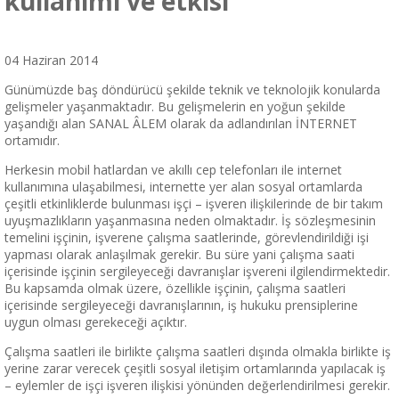
kullanımı ve etkisi
04 Haziran 2014
Günümüzde baş döndürücü şekilde teknik ve teknolojik konularda
gelişmeler yaşanmaktadır. Bu gelişmelerin en yoğun şekilde
yaşandığı alan SANAL ÂLEM olarak da adlandırılan İNTERNET
ortamıdır.
Herkesin mobil hatlardan ve akıllı cep telefonları ile internet
kullanımına ulaşabilmesi, internette yer alan sosyal ortamlarda
çeşitli etkinliklerde bulunması işçi – işveren ilişkilerinde de bir takım
uyuşmazlıkların yaşanmasına neden olmaktadır. İş sözleşmesinin
temelini işçinin, işverene çalışma saatlerinde, görevlendirildiği işi
yapması olarak anlaşılmak gerekir. Bu süre yani çalışma saati
içerisinde işçinin sergileyeceği davranışlar işvereni ilgilendirmektedir.
Bu kapsamda olmak üzere, özellikle işçinin, çalışma saatleri
içerisinde sergileyeceği davranışlarının, iş hukuku prensiplerine
uygun olması gerekeceği açıktır.
Çalışma saatleri ile birlikte çalışma saatleri dışında olmakla birlikte iş
yerine zarar verecek çeşitli sosyal iletişim ortamlarında yapılacak iş
– eylemler de işçi işveren ilişkisi yönünden değerlendirilmesi gerekir.