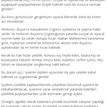
aşağılayan paylaşımlarının tespiti halinde nasıl bir sonuca varmak
gerekir?
Bu konu günümüzün gerginleşen siyasal ikliminde daha da önem
arz etmektedir.
Herkesin, düşünce kanaatlerini özgürce açıklama ve yayma hakkı
vardır. Ve herkesin düşünce özgürlüğünün yanında sosyal ve siyasal
seçme hakkı da vardır. Avrupa İnsan Hakları Mahkemesi kararlarına
göre, toplumun önemli bir bölümünün aksine olan düşünce
açıklamaları da en temel insan hakkıdır.
Ancak bu hak hiçbir şekilde, konusu suç teşkil eden, başka kişi ve
kuruluşlara hakaret etmeyi meşru kılan, kışkırtıcı, nefret içerici, ırkçı
tutum ve davranışlar sergilemeyi haklı kılmaz.
Bu durum işçi / işveren ilişkileri açısından da aynı şekilde kabul
edilmek ve uygulanmak gerekir.
İşçilerin özellikle paylaşımlarında çalıştıkları kurumsal işyerleri ile
irtibatlandırılacak, işverene zarar verebilecek yukarıda belirtilen
şekildeki paylaşımlardan uzak durmaları gereği açıktır.
Örneğin, ağırlıklı olarak kadınlara yönelik kozmetik satışının yapıldığı
bir işyerinde çalışan işçinin, kozmetik ürünleri kullanan kadınlara