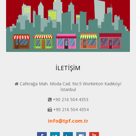
Karadeniz Perder
Konya PERDER
Van PERDER
BEYPER
İLETİŞİM
Caferağa Mah. Moda Cad. No:5 Workinton Kadıköy/
İstanbul
+90 216 504 4353
+90 216 504 4354
info@tpf.com.tr