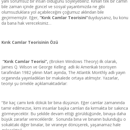
yani sorumsuz bir insan olduğunu söyleyebiliriz. Kırılan tek bir camın
bile zaman içinde güncel ve sosyal yaşantımızda ne gibi
olumsuzluklara yol açabileceğini çoğumuz aklından bile
geçirmemiştir. Eğer,
“Kırık Camlar Teorisini”
duyduysanız, bu konu
da bana hak vereceksiniz…
Kırık Camlar Teorisinin Özü
“Kırık Camlar Teorisi”,
(Broken Windows Theory) ilk olarak,
James Q. Wilson ve George Kelling adlı iki Amerikalı teorisyen
tarafından 1982 yılının Mart ayında, The Atlantik Monthly adlı yayın
organında yayınladıkları bir makalede ortaya atılmıştır. Yazarlar,
teoriyi şu örnekle açıklamaktadırlar:
“Bir kaç camı kırık dökük bir bina düşünün. Eğer camlar zamanında
tamir edilmezse, kimi insanlar başka camları da kırmakta bir sakınca
görmeyecektir. Bu şekilde devam ettiği görüldüğünde, binaya daha
büyük zararlar vereceklerdir. Sonunda bina ve binanın bulunduğu o
sokaktaki diğer binalar, bir viraneye dönüşerek, yaşanamaz hale