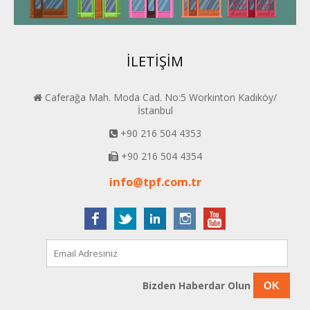
BEYPER
İLETİŞİM
Caferağa Mah. Moda Cad. No:5 Workinton Kadıköy/
İstanbul
+90 216 504 4353
+90 216 504 4354
info@tpf.com.tr
Bizden Haberdar Olun
OK