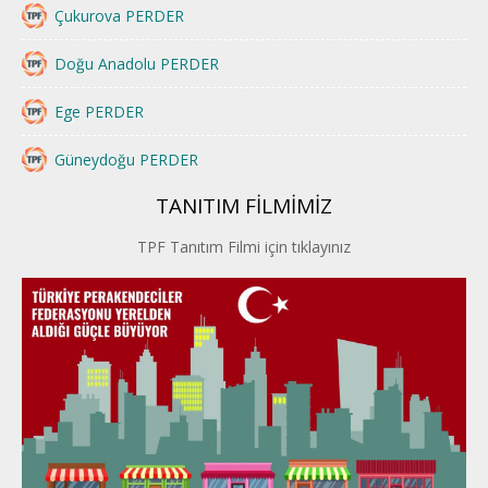
Çukurova PERDER
Doğu Anadolu PERDER
Ege PERDER
Güneydoğu PERDER
TANITIM FİLMİMİZ
İstanbul PERDER
TPF Tanıtım Filmi için tıklayınız
İpek Yolu PERDER
Kayseri PERDER
Karadeniz Perder
Konya PERDER
Van PERDER