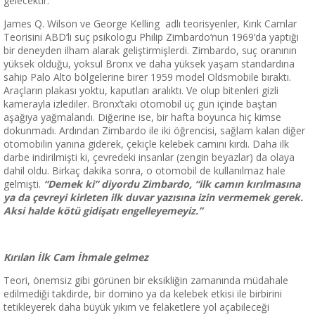
gelecektir.”
James Q. Wilson ve George Kelling adlı teorisyenler, Kırık Camlar
Teorisini ABD‘li suç psikologu Philip Zimbardo‘nun 1969‘da yaptığı
bir deneyden ilham alarak geliştirmişlerdi. Zimbardo, suç oranının
yüksek olduğu, yoksul Bronx ve daha yüksek yaşam standardına
sahip Palo Alto bölgelerine birer 1959 model Oldsmobile bıraktı.
Araçların plakası yoktu, kaputları aralıktı. Ve olup bitenleri gizli
kamerayla izlediler. Bronx’taki otomobil üç gün içinde baştan
aşağıya yağmalandı. Diğerine ise, bir hafta boyunca hiç kimse
dokunmadı. Ardından Zimbardo ile iki öğrencisi, sağlam kalan diğer
otomobilin yanına giderek, çekiçle kelebek camını kırdı. Daha ilk
darbe indirilmişti ki, çevredeki insanlar (zengin beyazlar) da olaya
dahil oldu. Birkaç dakika sonra, o otomobil de kullanılmaz hale
gelmişti.
“Demek ki” diyordu Zimbardo, “ilk camın kırılmasına
ya da çevreyi kirleten ilk duvar yazısına izin vermemek gerek.
Aksi halde kötü gidişatı engelleyemeyiz.”
Kırılan İlk Cam İhmale gelmez
Teori, önemsiz gibi görünen bir eksikliğin zamanında müdahale
edilmediği takdirde, bir domino ya da kelebek etkisi ile birbirini
tetikleyerek daha büyük yıkım ve felaketlere yol açabileceği