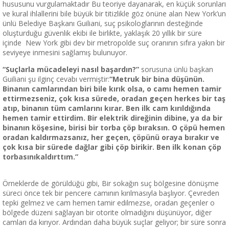
hususunu vurgulamaktadır Bu teoriye dayanarak, en küçük sorunları
ve kural ihlallerini bile büyük bir titizlikle göz önüne alan New York’un
ünlü Belediye Başkanı Guiliani, suç psikologlarının desteğinde
oluşturduğu güvenlik ekibi ile birlikte, yaklaşık 20 yıllık bir süre
içinde New York gibi dev bir metropolde suç oranının sıfıra yakın bir
seviyeye inmesini sağlamış bulunuyor.
“Suçlarla mücadeleyi nasıl başardın?”
sorusuna ünlü başkan
Guiliani şu ilginç cevabı vermiştir:
“Metruk bir bina düşünün.
Binanın camlarından biri bile kırık olsa, o camı hemen tamir
ettirmezseniz, çok kısa sürede, oradan geçen herkes bir taş
atıp, binanın tüm camlarını kırar. Ben ilk cam kırıldığında
hemen tamir ettirdim. Bir elektrik direğinin dibine, ya da bir
binanın köşesine, birisi bir torba çöp bıraksın. O çöpü hemen
oradan kaldırmazsanız, her geçen, çöpünü oraya bırakır ve
çok kısa bir sürede dağlar gibi çöp birikir. Ben ilk konan çöp
torbasınıkaldırttım.”
Örneklerde de görüldüğü gibi, Bir sokağın suç bölgesine dönüşme
süreci önce tek bir pencere camının kırılmasıyla başlıyor. Çevreden
tepki gelmez ve cam hemen tamir edilmezse, oradan geçenler o
bölgede düzeni sağlayan bir otorite olmadığını düşünüyor, diğer
camları da kırıyor. Ardından daha büyük suçlar geliyor; bir süre sonra