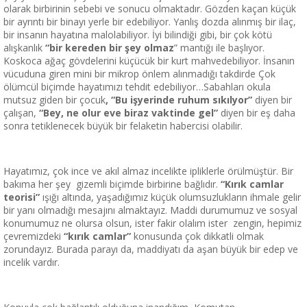
olarak birbirinin sebebi ve sonucu olmaktadır. Gözden kaçan küçük
bir ayrıntı bir binayı yerle bir edebiliyor. Yanlış dozda alınmış bir ilaç,
bir insanın hayatına malolabiliyor. İyi bilindiği gibi, bir çok kötü
alışkanlık
“bir kereden bir şey olmaz
” mantığı ile başlıyor.
Koskoca ağaç gövdelerini küçücük bir kurt mahvedebiliyor. İnsanın
vücuduna giren mini bir mikrop önlem alınmadığı takdirde Çok
ölümcül biçimde hayatımızı tehdit edebiliyor…Sabahları okula
mutsuz giden bir çocuk
, “Bu işyerinde ruhum sıkılyor”
diyen bir
çalışan,
“Bey, ne olur eve biraz vaktinde gel”
diyen bir eş daha
sonra tetiklenecek büyük bir felaketin habercisi olabilir.
Hayatımız, çok ince ve akıl almaz incelikte ipliklerle örülmüştür. Bir
bakıma her şey gizemli biçimde birbirine bağlıdır.
“Kırık camlar
teorisi”
ışığı altında, yaşadığımız küçük olumsuzlukların ihmale gelir
bir yanı olmadığı mesajını almaktayız. Maddi durumumuz ve sosyal
konumumuz ne olursa olsun, ister fakir olalım ister zengin, hepimiz
çevremizdeki
“kırık camlar”
konusunda çok dikkatli olmak
zorundayız. Burada parayı da, maddiyatı da aşan büyük bir edep ve
incelik vardır.