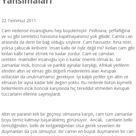
Yansımaları
22 Temmuz 2011
Cam nedense insanoğlunu hep büyülemiştir. Pırıltısına, şeffaflığına
ve su gibi serinletici havasına kapılmayanımız yok gibidir. Camla can
arasında da derin bir bağ olduğu söylenir. Cam hassastır. İtina ister,
yoksa çabucak kırılıverir. İnsan kalbi de öyle değil mi? Kırılan cam gibi
kırılan kalbi tamir etmek ne kadar zordur. Cam ve camdan
üretilen mamüller insanoğlu için o kadar önemli olmalı ki, bir
zamanlar incik, boncuk ve parıltılı aynalar karşılığı, Afrikalı yerlilerin
elinden altın ve elmas gibi değerli madenlerini alan Avrupalı
istilacıları da unutmamamız gerekiyor. İyi kalpli yerliler için altın ve
elmasın bir ayna kadar bile değeri yoktu. Bu nedenle bütün kıymetli
birikimlerini incik boncuk karşısında hiç tereddüt etmeden Avrupalı
tüccarların ellerine saymışlardı.
Altın ve paranın kirli bir geçmişi olmasına karşın, cam tüm zamanlar
boyu temiz kalmayı başarabilmiş görünüyor. Ancak, camların belki
temizliğinden, belki de kırılganlığından olsa gerek sevenleri de
düşmanları da çok olmuştur. Bir camın en büyük düşmanının bir can