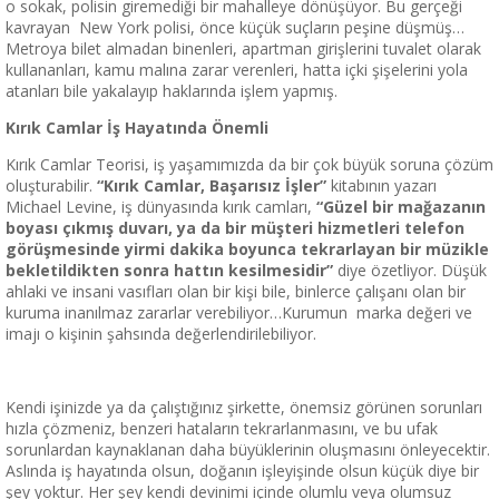
o sokak, polisin giremediği bir mahalleye dönüşüyor. Bu gerçeği
kavrayan New York polisi, önce küçük suçların peşine düşmüş…
Metroya bilet almadan binenleri, apartman girişlerini tuvalet olarak
kullananları, kamu malına zarar verenleri, hatta içki şişelerini yola
atanları bile yakalayıp haklarında işlem yapmış.
Kırık Camlar İş Hayatında Önemli
Kırık Camlar Teorisi, iş yaşamımızda da bir çok büyük soruna çözüm
oluşturabilir.
“Kırık Camlar, Başarısız İşler”
kitabının yazarı
Michael Levine, iş dünyasında kırık camları,
“Güzel bir mağazanın
boyası çıkmış duvarı, ya da bir müşteri hizmetleri telefon
görüşmesinde yirmi dakika boyunca tekrarlayan bir müzikle
bekletildikten sonra hattın kesilmesidir”
diye özetliyor. Düşük
ahlaki ve insani vasıfları olan bir kişi bile, binlerce çalışanı olan bir
kuruma inanılmaz zararlar verebiliyor…Kurumun marka değeri ve
imajı o kişinin şahsında değerlendirilebiliyor.
Kendi işinizde ya da çalıştığınız şirkette, önemsiz görünen sorunları
hızla çözmeniz, benzeri hataların tekrarlanmasını, ve bu ufak
sorunlardan kaynaklanan daha büyüklerinin oluşmasını önleyecektir.
Aslında iş hayatında olsun, doğanın işleyişinde olsun küçük diye bir
şey yoktur. Her şey kendi devinimi içinde olumlu veya olumsuz