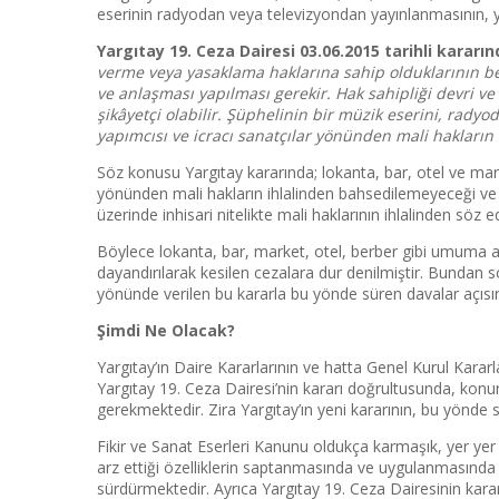
eserinin radyodan veya televizyondan yayınlanmasının, ya
Yargıtay 19. Ceza Da
ires
i 03.06.2015 tarihli kararın
verme veya yasaklama haklarına sahip olduklarının belir
ve anlaşması yapılması gerekir. Hak sahipliği devri v
şikâyetçi olabilir. Şüphelinin bir müzik eserini, ra
yapımcısı ve icracı sanatçılar yönünden mali hakların 
Söz konusu Yargıtay kararında; lokanta, bar, otel ve mar
yönünden mali hakların ihlalinden bahsedilemeyeceği ve a
üzerinde inhisari nitelikte mali haklarının ihlalinden söz ed
Böylece lokanta, bar, market, otel, berber gibi umuma aç
dayandırılarak kesilen cezalara dur denilmiştir. Bundan 
yönünde verilen bu kararla bu yönde süren davalar açısın
Şimdi Ne Olacak?
Yargıtay’ın Daire Kararlarının ve hatta Genel Kurul Kararlar
Yargıtay 19. Ceza Dairesi’nin kararı doğrultusunda, konun
gerekmektedir. Zira Yargıtay’ın yeni kararının, bu yönde 
Fikir ve Sanat Eserleri Kanunu oldukça karmaşık, yer yer
arz ettiği özelliklerin saptanmasında ve uygulanmasında
sürdürmektedir. Ayrıca Yargıtay 19. Ceza Dairesinin ka