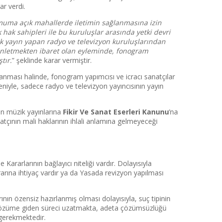
r verdi.
 umuma açık mahallerde iletimin sağlanmasına izin
 hak sahipleri ile bu kuruluşlar arasında yetki devri
ak yayın yapan radyo ve televizyon kuruluşlarından
dinletmekten ibaret olan eyleminde, fonogram
tır.
” şeklinde karar vermiştir.
anması halinde, fonogram yapımcısı ve icracı sanatçılar
niyle, sadece radyo ve televizyon yayıncısının yayın
en müzik yayınlarına
Fikir Ve Sanat Eserleri Kanunu
’na
tçının mali haklarının ihlali anlamına gelmeyeceği
 Kararlarının bağlayıcı niteliği vardır. Dolayısıyla
rarına ihtiyaç vardır ya da Yasada revizyon yapılması
nın özensiz hazırlanmış olması dolayısıyla, suç tipinin
le çözüme giden süreci uzatmakta, adeta çözümsüzlüğü
gerekmektedir.