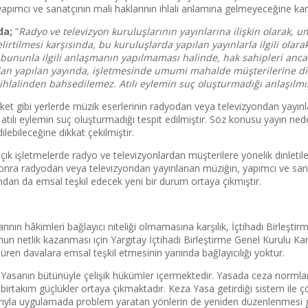
pımcı ve sanatçının mali haklarının ihlali anlamına gelmeyeceğine kara
da;
“
Radyo ve televizyon kuruluşlarının yayınlarına ilişkin olarak,
tilmesi karşısında, bu kuruluşlarda yapılan yayınlarla ilgili olarak
e bununla ilgili anlaşmanın yapılmaması halinde, hak sahipleri anc
dyodan yapılan yayında, işletmesinde umumi mahalde müşterilerine 
ihlalinden bahsedilemez. Atılı eylemin suç oluşturmadığı anlaşılmış
ket gibi yerlerde müzik eserlerinin radyodan veya televizyondan yayınl
tılı eylemin suç oluşturmadığı tespit edilmiştir. Söz konusu yayın nede
ilebileceğine dikkat çekilmiştir.
ık işletmelerde radyo ve televizyonlardan müşterilere yönelik dinletil
sonra radyodan veya televizyondan yayınlanan müziğin, yapımcı ve sana
dan da emsal teşkil edecek yeni bir durum ortaya çıkmıştır.
ının hâkimleri bağlayıcı niteliği olmamasına karşılık, İçtihadı Birleştirme
un netlik kazanması için Yargıtay İçtihadı Birleştirme Genel Kurulu Ka
süren davalara emsal teşkil etmesinin yanında bağlayıcılığı yoktur.
 Yasanın bütünüyle çelişik hükümler içermektedir. Yasada ceza normları
 birtakım güçlükler ortaya çıkmaktadır. Keza Yasa getirdiği sistem i
rarıyla uygulamada problem yaratan yönlerin de yeniden düzenlenmesi 