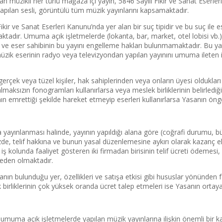
lan müzikli her türlü mağaza içi yayın, 5846 Sayılı Fikir ve Sanat Eserl
pılan sesli, görüntülü tüm müzik yayınlarını kapsamaktadır.
kir ve Sanat Eserleri Kanunu’nda yer alan bir suç tipidir ve bu suç ile 
nmaktadır. Umuma açık işletmelerde (lokanta, bar, market, otel lobisi v
ı ve eser sahibinin bu yayını engelleme hakları bulunmamaktadır. Bu ya
 müzik eserinin radyo veya televizyondan yapılan yayınını umuma ileten 
rçek veya tüzel kişiler, hak sahiplerinden veya onların üyesi oldukları 
lmaksızın fonogramları kullanırlarsa veya meslek birliklerinin belirled
nın emrettiği şekilde hareket etmeyip eserleri kullanırlarsa Yasanın ön
ayınlanması halinde, yayının yapıldığı alana göre (coğrafi durumu, büy
de, telif hakkına ve bunun yasal düzenlemesine aykırı olarak kazanç 
ş kolunda faaliyet gösteren iki firmadan birisinin telif ücreti ödemesi
neden olmaktadır.
ın bulunduğu yer, özellikleri ve satışa etkisi gibi hususlar yönünden f
irliklerinin çok yüksek oranda ücret talep etmeleri ise Yasanın ortaya 
i umuma açık işletmelerde yapılan müzik yayınlarına ilişkin önemli bir 