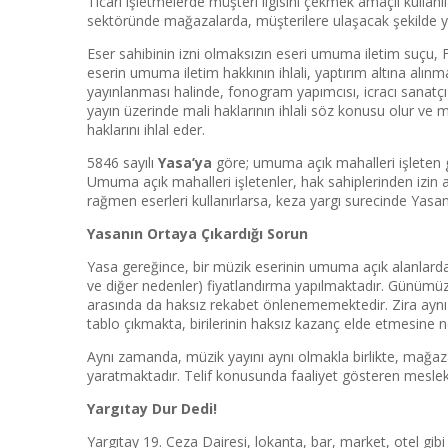
Ticari işletmelerde müşteri ilgisini çekmek amaçlı kullanı
sektöründe mağazalarda, müşterilere ulaşacak şekilde ya
Eser sahibinin izni olmaksızın eseri umuma iletim suçu, Fi
eserin umuma iletim hakkının ihlali, yaptırım altına alı
yayınlanması halinde, fonogram yapımcısı, icracı sanatç
yayın üzerinde mali haklarının ihlali söz konusu olur ve
haklarını ihlal eder.
5846 sayılı
Yasa’ya
göre; umuma açık mahalleri işleten ge
Umuma açık mahalleri işletenler, hak sahiplerinden izin a
rağmen eserleri kullanırlarsa, keza yargı surecinde Yasa
Yasanın Ortaya Çıkardığı Sorun
Yasa gereğince, bir müzik eserinin umuma açık alanlarda y
ve diğer nedenler) fiyatlandırma yapılmaktadır. Günümüz
arasında da haksız rekabet önlenememektedir. Zira aynı i
tablo çıkmakta, birilerinin haksız kazanç elde etmesine 
Aynı zamanda, müzik yayını aynı olmakla birlikte, mağazan
yaratmaktadır. Telif konusunda faaliyet gösteren meslek b
Yargıtay Dur Dedi!
Yargıtay 19. Ceza Dairesi, lokanta, bar, market, otel gib