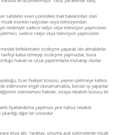
eri Kanunu ile düzenlenmiştir. Yasa, perakende satış
eser sahibinin eseri üzerindeki mali haklarından olan
b.) müzik eserinin radyodan veya televizyondan
yın nedeniyle sadece radyo veya televizyon yayıncısının
işletmeci, sadece radyo veya televizyon yayıncısının
meslek birliklerinden sözleşme yaparak izin almalıdırlar.
iği tarifeyi kabul etmeyip sözleşme yapmazlar, buna
gördüğü hukuki ve cezai yaptırımlarla muhatap olurlar.
üklüğü, ticari faaliyet konusu, yayının işletmeye katkısı
elde edilmesine engel olunamamakta, benzer işi yapanlar
, diğerinin ödememesi halinde; ortaya rekabeti bozucu bir
arklı fiyatlandırma yapılması yine haksız rekabet
çıkardığı diğer bir sorundur.
karara imza attı. Yargıtay, umuma açık işletmelerde müzik