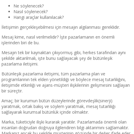
Ne söylenecek?
Nasıl söylenecek?
Hangi araçlar kullanılacak?
İletişimin gerçekleşebilmesi için mesajın algılanması gereklidir.
Mesaj kime, nasıl verilmelidir? İşte pazarlamanın en önemli
işlerinden biri de bu.
Mesajın tek bir kaynaktan çıkıyormuş gibi, herkes tarafından aynı
şekilde aktarılmalı, işte bunu sağlayacak şey de bütünleşik
pazarlama iletişimi.
Bütünleşik pazarlama iletişimi, tüm pazarlama plan ve
programlarının tek elden yönetildiği ve böylece mesaj tutarlılığını,
iletişimde etkinliği ve ajans-müşteri ilişkilerinin gelişmesini sağlayan
bir süreçtir.
Amaç; bir kurumun bütün düzeylerinde görevdeşlik(sinerji)
yaratmak, ortak bakış ve söylem yaratmak, mesaj tutarlılığı
sağlayarak kurumsal bütünlük içinde olmaktır.
Marka, tüketiciyle ilişki kurarak yaratılır. Pazarlamada önemli olan
insanları doğrudan doğruya ilgilendiren bilgi aktarımını sağlamaktır.
Markanız ancak bu şekilde müşterinin gözünde bir değer ifade eder.