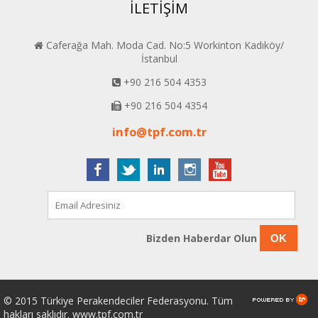
İLETİŞİM
Caferağa Mah. Moda Cad. No:5 Workinton Kadıköy/
İstanbul
+90 216 504 4353
+90 216 504 4354
info@tpf.com.tr
Bizden Haberdar Olun
OK
© 2015 Türkiye Perakendeciler Federasyonu. Tüm
hakları saklıdır. www.tpf.com.tr