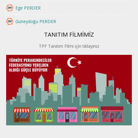
Ege PERDER
Güneydoğu PERDER
TANITIM FİLMİMİZ
İstanbul PERDER
TPF Tanıtım Filmi için tıklayınız
İpek Yolu PERDER
Kayseri PERDER
Karadeniz Perder
Konya PERDER
Van PERDER
BEYPER